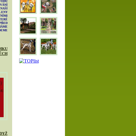
ODU
VÁNÍ
AŠÍ
LENY
NÍMI
TERÉ
ŘED
MÁME
DEME
MKU
ĚCH
DYŽ