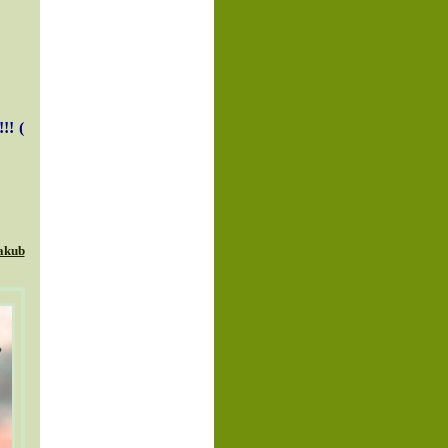
!! (
akub