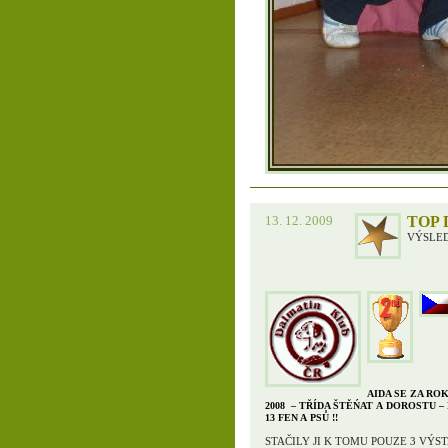
13. 12. 2009
TOP 
VÝSLE
AIDA SE ZA ROK
2008 – TŘÍDA ŠTĚŃAT A DOROSTU 
13 FEN A PSŮ !!
STAČILY JI K TOMU POUZE 3 VÝS