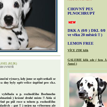
CHOVNÝ PES
PLNOCHRUPÝ
DKK A (0/0 ) DKL 0/0 !
ve věku 20 měsíců !! )
LEMON FREE
VÍCE ZDE klik
GALERIE klik zde ( foto J
SSEL (KLIK)
Antoš )
CIB UVNITŘ
oční výstavy, kdy jsme se opět setkali se
va dny byly opět velice úspěšné pro ch.s.
a vyběhala u p. rozhodčího Boehmeho
lmatinů ) krásné druhé místo !! Aida si
pěšně po půl roce u tohoto p. rozhodčího
mladých – gut !! ) nejen na výbornou ale