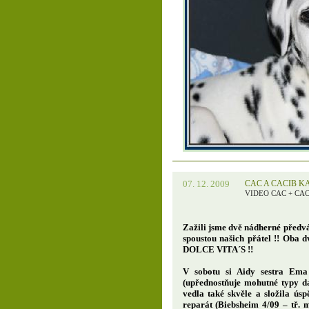
07. 12. 2009
CAC A CACIB KA
VIDEO CAC + CA
Zažili jsme dvě nádherné předván
spoustou našich přátel !! Oba d
DOLCE VITA´S !!
V sobotu si Aidy sestra Em
(upřednostňuje mohutné typy da
vedla také skvěle a složila ús
reparát (Biebsheim 4/09 – tř. 