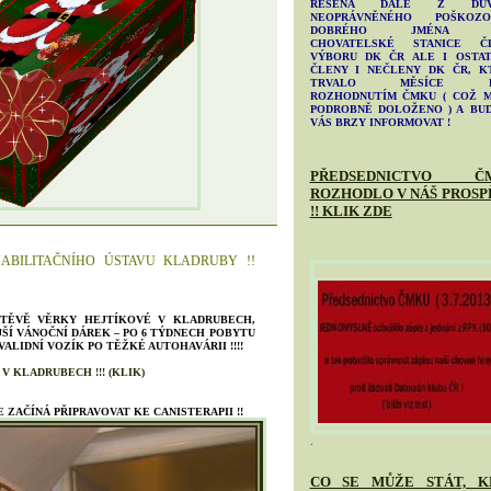
ŘEŠENA DÁLE Z DŮV
NEOPRÁVNĚNÉHO POŠKOZO
DOBRÉHO JMÉNA N
CHOVATELSKÉ STANICE Č
VÝBORU DK ČR ALE I OSTAT
ČLENY I NEČLENY DK ČR, K
TRVALO MĚSÍCE P
ROZHODNUTÍM ČMKU ( COŽ 
PODROBNĚ DOLOŽENO ) A BU
VÁS BRZY INFORMOVAT !
PŘEDSEDNICTVO Č
ROZHODLO V NÁŠ PROSP
!! KLIK ZDE
ABILITAČNÍHO ÚSTAVU KLADRUBY !!
ŠTĚVĚ VĚRKY HEJTÍKOVÉ V KLADRUBECH,
ŠÍ VÁNOČNÍ DÁREK – PO 6 TÝDNECH POBYTU
VALIDNÍ VOZÍK PO TĚŽKÉ AUTOHAVÁRII !!!!
U
V KLADRUBECH !!! (KLIK)
 ZAČÍNÁ PŘIPRAVOVAT KE CANISTERAPII !!
.
CO SE MŮŽE STÁT, K