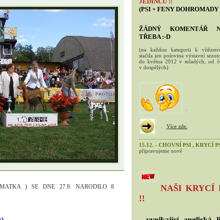
JEDINCŮ !!
(PSI + FENY DOHROMADY !
ŽÁDNÝ KOMENTÁŘ N
TŘEBA :-D
(na každou kategorii k vítězst
stačila jen polovina výstavní sezo
do května 2012 v mladých, od č
v dospělých)
.
.
Více zde.
15.12. - CHOVNÍ PSI , KRYCÍ P
připravujeme nově
MATKA ) SE DNE 27.9. NARODILO 8
NAŠI KRYCÍ 
!!
)
- vynikající anglická li