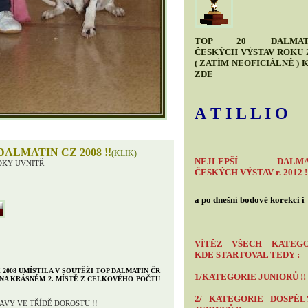
TOP 20 DALMAT
ČESKÝCH VÝSTAV ROKU 
( ZATÍM NEOFICIÁLNĚ ) 
ZDE
A T I L L I O
DALMATIN CZ 2008 !!
(KLIK)
NEJLEPŠÍ DALMA
DKY UVNITŘ
ČESKÝCH VÝSTAV r. 2012 !
a po dnešní bodové korekci i
VÍTĚZ VŠECH KATEGOR
KDE STARTOVAL TEDY :
 2008 UMÍSTILA V SOUTĚŽI TOP DALMATIN ČR
1/KATEGORIE JUNIORŮ !!
– NA KRÁSNÉM 2. MÍSTĚ Z CELKOVÉHO POČTU
2/ KATEGORIE DOSPĚL
TAVY VE TŘÍDĚ DOROSTU !!