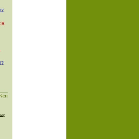
12
ER
A
12
KÝCH