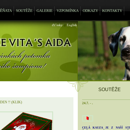
TĚŇATA
SOUTĚŽE
GALERIE
VZPOMÍNKA
ODKAZY
KONTAKTY
ďż˝esky
|
English
SOUTĚŽE
DEN !! (KLIK)
24.7. - .
CELÁ KAUZA JE Z NAŠÍ ST