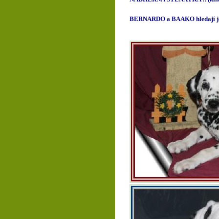
BERNARDO a BAAKO hledají ješt