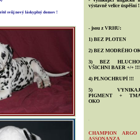
výstavně velice úspěšní !
ě svůj nový láskyplný domov !
- jsou z VRHU:
1) BEZ PLOTEN
2) BEZ MODRÉHO O
3) BEZ HLUCHO
VŠICHNI BAER +/+ !!!
4) PLNOCHRUPÍ !!!
5) VYNIKAJÍ
PIGMENT + TMA
OKO
.
CHAMPION ARGO
ASSONANZA