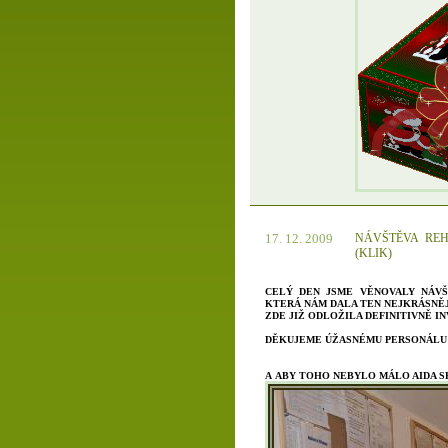
17. 12. 2009
NÁVŠTĚVA REH
(KLIK)
CELÝ DEN JSME VĚNOVALY NÁV
KTERÁ NÁM DALA TEN NEJKRÁSNĚJ
ZDE JIŽ ODLOŽILA DEFINITIVNĚ IN
DĚKUJEME ÚŽASNÉMU PERSONÁL
A ABY TOHO NEBYLO MÁLO AIDA SE