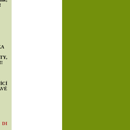
!
KA
TY,
!!
CÍ
VÉ
 DI