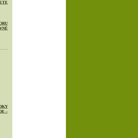
ETE
ORU
VNÉ
DKY
DE –