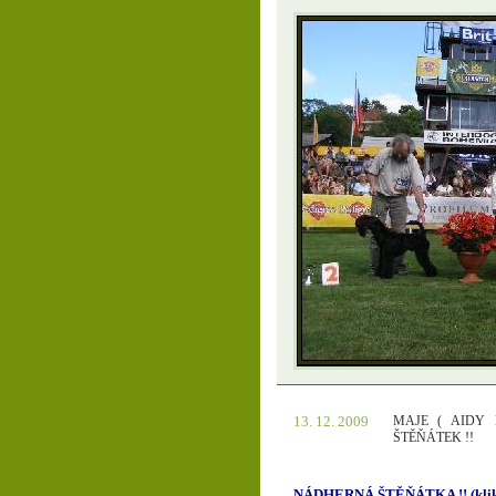
13. 12. 2009
MAJE ( AIDY 
ŠTĚŇÁTEK !!
NÁDHERNÁ ŠTĚŇÁTKA !! (klik