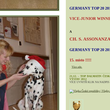
GERMANY TOP 20 20
VICE-JUNIOR WINN
A
CH. S. ASSONANZ
GERMANY TOP 20 20
15. místo !!!!!
Více zde.
21.12. - TOP DALMATIN ČES
VÝSTAV 2012
VÍCE UVNITŘ KLIK NA NADPIS