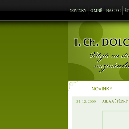
NOVINKY
O MNĚ
NAŠI PSI
Š
NOVINKY
24. 12. 2009
AIDA A ŠTĚDRÝ 