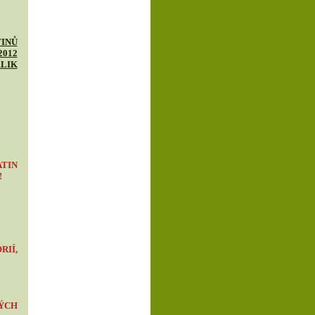
INŮ
2012
KLIK
TIN
!
IÍ,
ÝCH