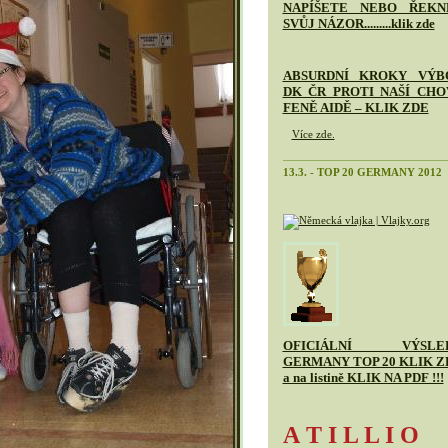
NAPÍŠETE NEBO ŘEKN
SVŮJ NÁZOR.........klik zde
ABSURDNÍ KROKY VÝB
DK ČR PROTI NAŠÍ CHO
FENĚ AIDĚ – KLIK ZDE
Více zde.
13.3. - TOP 20 GERMANY 2012
OFICIÁLNÍ VÝSLE
GERMANY TOP 20 KLIK Z
a na listině KLIK NA PDF !!!
A T I L L I O