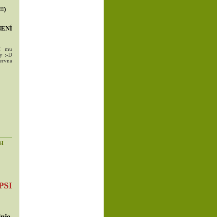
!)
ENÍ
ví mu
ny :-D
ervna
SI
PSI
nie,