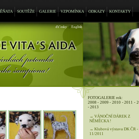
TĚŇATA
SOUTĚŽE
GALERIE
VZPOMÍNKA
ODKAZY
KONTAKTY
ďż˝esky
|
English
FOTOGALERIE rok:
2008
-
2009
-
2010
-
2011
-
2
-
2013
→ VÁNOČNÍ DÁREK Z
NĚMĚCKA !
→ Klubová výstava DK ČR -
11/2011