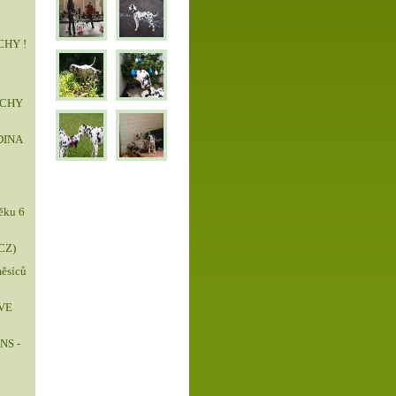
CHY !
ĚCHY
DINA
7
ěku 6
CZ)
ěsíců
VE
S -