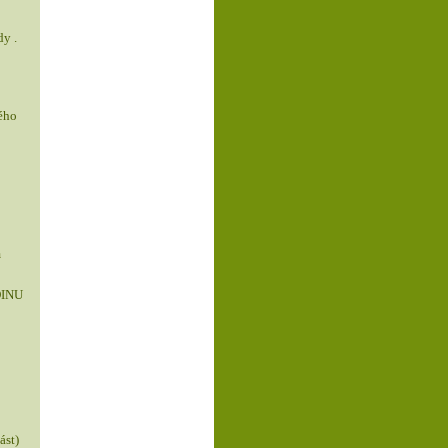
dy .
ého
m
DINU
st)