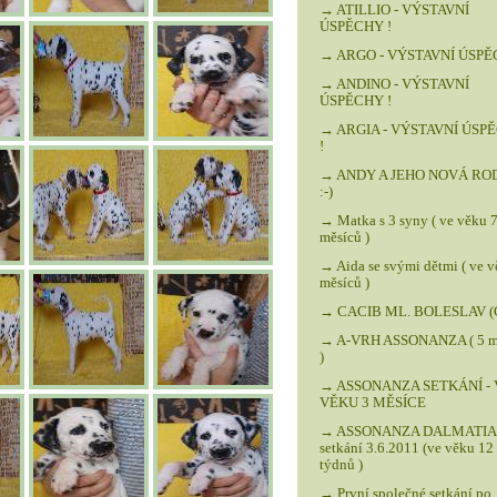
→ ATILLIO - VÝSTAVNÍ
ÚSPĚCHY !
→ ARGO - VÝSTAVNÍ ÚSPĚ
→ ANDINO - VÝSTAVNÍ
ÚSPĚCHY !
→ ARGIA - VÝSTAVNÍ ÚSP
!
→ ANDY A JEHO NOVÁ RO
:-)
→ Matka s 3 syny ( ve věku 
měsíců )
→ Aida se svými dětmi ( ve v
měsíců )
→ CACIB ML. BOLESLAV (
→ A-VRH ASSONANZA ( 5 m
)
→ ASSONANZA SETKÁNÍ - 
VĚKU 3 MĚSÍCE
→ ASSONANZA DALMATIAN
setkání 3.6.2011 (ve věku 12
týdnů )
→ První společné setkání po