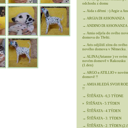
odchodu z domu
→ Aida s dětmi :-) Argie a An
→ ARGIA DI ASSONANZA
→ ANDINO DI ASSONANZA
→ Amia odjela do svého nov
domova do Třešti.
→ Aris odjíždí zítra do svého
nového domova v Německu.
→ ALINA (Arianne ) ve svém
novém domově v Rakousku
(1.den)
→ ARGO a ATILLIO v nové
domově !!
→ AMIA HLEDÁ SVOJI RO
!!
→ ŠTĚŇATA - 6,5 TÝDNE
» ŠTĚŇATA - 5.TÝDEN
→ ŠTĚŇATA - 4.TÝDEN
→ ŠTĚŇATA - 3. TÝDEN
→ ŠTĚŇATA - 2. TÝDEN (2.čá