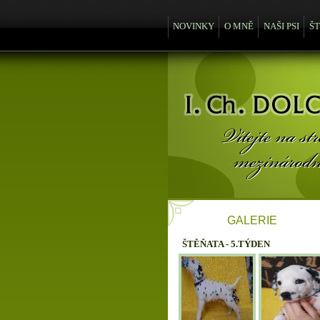
NOVINKY
O MNĚ
NAŠI PSI
Š
GALERIE
ŠTĚŇATA - 5.TÝDEN