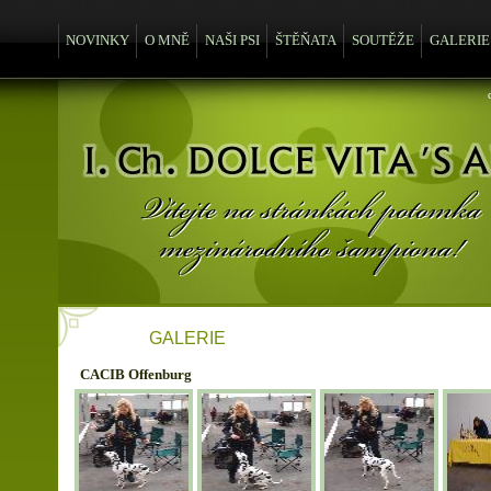
NOVINKY
O MNĚ
NAŠI PSI
ŠTĚŇATA
SOUTĚŽE
GALERIE
GALERIE
CACIB Offenburg