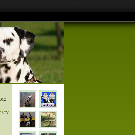
012
TESTY