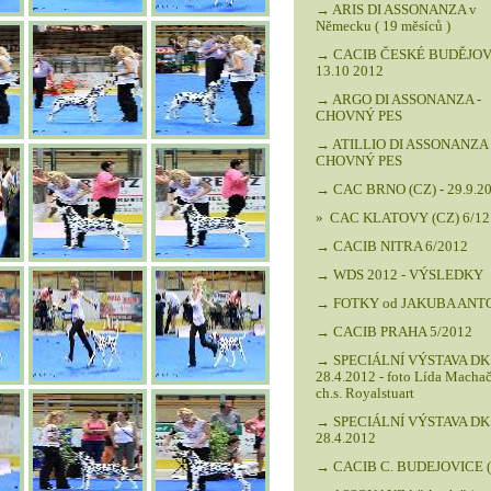
→ ARIS DI ASSONANZA v
Německu ( 19 měsíců )
→ CACIB ČESKÉ BUDĚJOV
13.10 2012
→ ARGO DI ASSONANZA -
CHOVNÝ PES
→ ATILLIO DI ASSONANZA 
CHOVNÝ PES
→ CAC BRNO (CZ) - 29.9.2
» CAC KLATOVY (CZ) 6/12
→ CACIB NITRA 6/2012
→ WDS 2012 - VÝSLEDKY
→ FOTKY od JAKUBA ANT
→ CACIB PRAHA 5/2012
→ SPECIÁLNÍ VÝSTAVA DK 
28.4.2012 - foto Lída Macha
ch.s. Royalstuart
→ SPECIÁLNÍ VÝSTAVA DK 
28.4.2012
→ CACIB C. BUDEJOVICE (