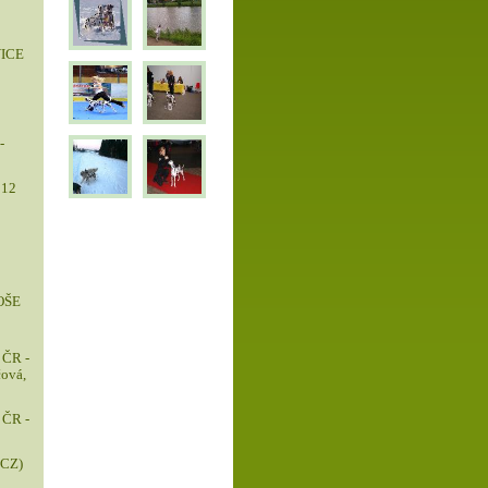
ICE
-
012
OŠE
ČR -
čová,
ČR -
CZ)