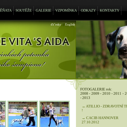
TĚŇATA
SOUTĚŽE
GALERIE
VZPOMÍNKA
ODKAZY
KONTAKTY
ďż˝esky
|
English
FOTOGALERIE rok:
2008
-
2009
-
2010
-
2011
-
2
-
2013
→ ATILLIO - ZDRAVOTNÍ 
!
→ CACIB HANNOVER
27.10.2012