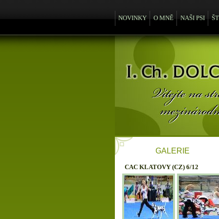
NOVINKY
O MNĚ
NAŠI PSI
Š
GALERIE
CAC KLATOVY (CZ) 6/12