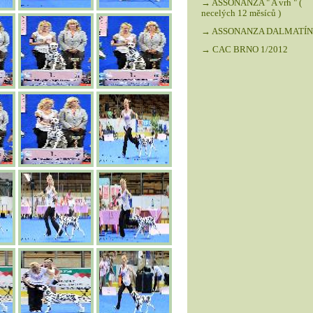
→ ASSONANZA " A vrh " (
necelých 12 měsíců )
→ ASSONANZA DALMATÍNCI
→ CAC BRNO 1/2012